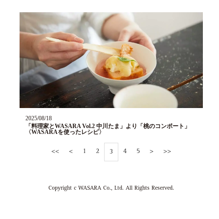
2025/08/18
「料理家とWASARA Vol.2 中川たま」より「桃のコンポート」
〈WASARAを使ったレシピ〉
<<
<
1
2
4
5
>
>>
3
Copyright c WASARA Co., Ltd. All Rights Reserved.